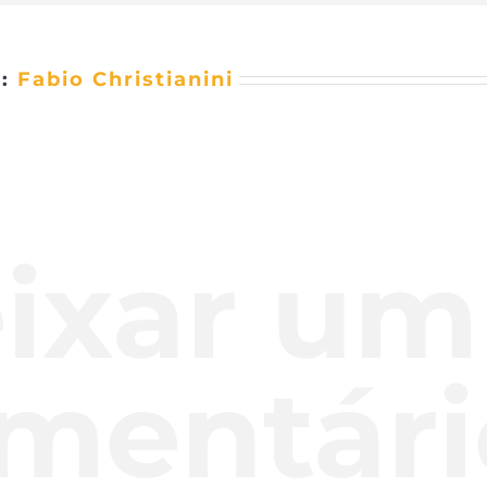
r:
Fabio Christianini
ixar um
mentári