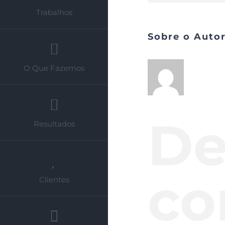
Trabalhos
Sobre o Auto
O Que Fazemos
De
Resultados
co
Clientes