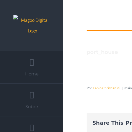
Ir
para
o
conteúdo
port_house
Home
Por
Fabio Christianini
|
maio
Sobre
Share This P