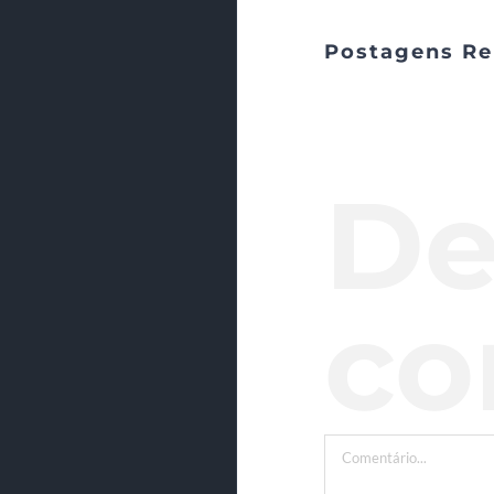
Postagens Re
De
co
Comentário