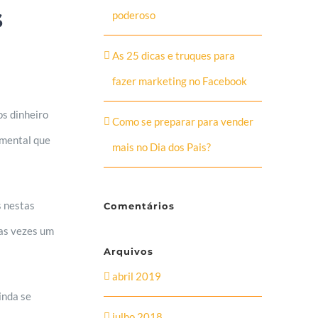
s
poderoso
As 25 dicas e truques para
fazer marketing no Facebook
s dinheiro
Como se preparar para vender
amental que
mais no Dia dos Pais?
s nestas
Comentários
as vezes um
Arquivos
abril 2019
inda se
julho 2018