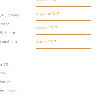
agosto 2017
 4,3 bilhões
semana
junho 2017
% deles o
canal para
maio 2017
de 3%,
 o ROI
batível,
zes maiores