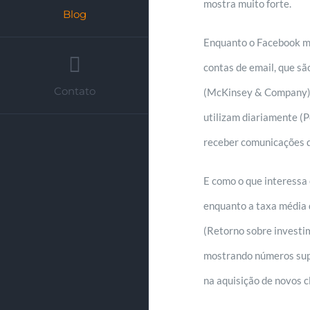
mostra muito forte.
Blog
Enquanto o Facebook mos
contas de email, que sã
Contato
(McKinsey & Company). 
utilizam diariamente (
receber comunicações 
E como o que interessa 
enquanto a taxa média 
(Retorno sobre investi
mostrando números supe
na aquisição de novos 