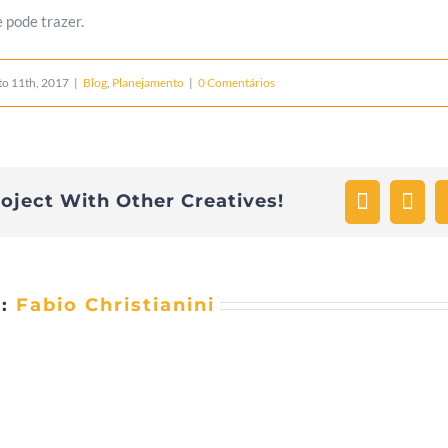
e pode trazer.
to 11th, 2017
|
Blog
,
Planejamento
|
0 Comentários
Faceboo
Twi
roject With Other Creatives!
r:
Fabio Christianini