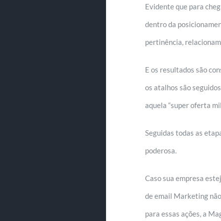
Evidente que para cheg
dentro da posicionamen
pertinência, relaciona
E os resultados são co
os atalhos são seguidos
aquela “super oferta m
Seguidas todas as etap
poderosa.
Caso sua empresa estej
de email Marketing não
para essas ações, a Mag