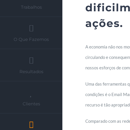
dificil
Trabalhos
ações.
O Que Fazemos
A economia não nos mos
circulando e consequen
nossos esforços de comu
Resultados
Uma das ferramentas qu
condições é o Email Ma
Clientes
recurso é tão apropriado
Comparado com as redes 