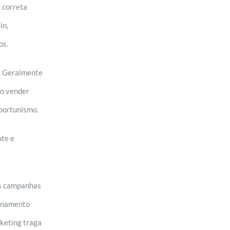
 correta
in,
os.
s. Geralmente
do vender
oportunismo.
nte e
as campanhas
ionamento
rketing traga