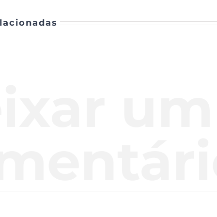
lacionadas
ixar um
mentári