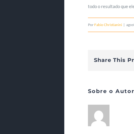
todo o resultado que el
Por
Fabio Christianini
|
agos
Share This P
Sobre o Auto