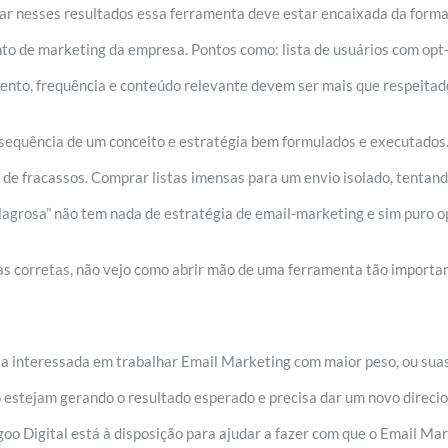
ar nesses resultados essa ferramenta deve estar encaixada da forma
to de marketing da empresa. Pontos como: lista de usuários com opt-
mento, frequência e conteúdo relevante devem ser mais que respeitad
nsequência de um conceito e estratégia bem formulados e executado
 de fracassos. Comprar listas imensas para um envio isolado, tentan
ilagrosa” não tem nada de estratégia de email-marketing e sim puro 
as corretas, não vejo como abrir mão de uma ferramenta tão importa
a interessada em trabalhar Email Marketing com maior peso, ou su
 estejam gerando o resultado esperado e precisa dar um novo direc
oo Digital está à disposição para ajudar a fazer com que o Email Ma